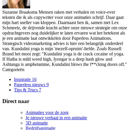
Suzanne Braaksma
Mensen raken met verhalen en voice-over
teksten die ik als copywriter voor onze animaties schrijf. Daar gaat
mijn hart sneller van kloppen. Daarnaast ben ik, samen met Lex
Schmeetz, de drijvende kracht achter onze nieuwe strategie om onze
opdrachtgevers nog duidelijker te laten ervaren wat het betekent als
je een animatie laat ontwikkelen door Paperless Animations.
Strategisch videomarketing advies is hier een belangrijk onderdeel
van. Kundalini yoga is mijn 'mezelf-opruim'-liefde. Zoals Russell
Brand het mooi zegt: "Kundalini yoga is de crack cocaine of yoga.
If Hatha is mild weed high, Iyengar is a deep hash glow and
Ashtanga is amphetamine, Kundalini blows the f**cking doors off."
Categorieën
Inspiratie
16
Paperless nieuws
9
Tips & Trucs
7
Direct naar
Animaties voor de zorg
Je nieuwe verhaal in een animatie
3D animatie
Bedrijfsanimatie